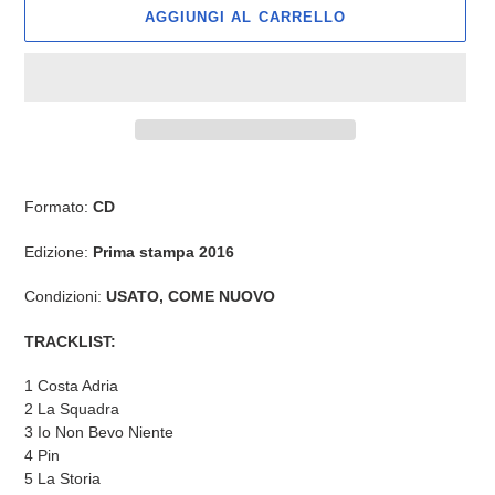
AGGIUNGI AL CARRELLO
Inserimento
del
Formato:
CD
prodotto
nel
Edizione:
Prima stampa 2016
carrello
Condizioni:
USATO,
COME NUOVO
TRACKLIST:
1 Costa Adria
2 La Squadra
3 Io Non Bevo Niente
4 Pin
5 La Storia