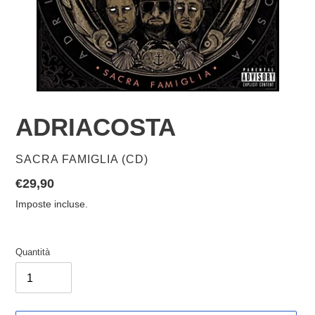
ADRIACOSTA
VENDITORE
SACRA FAMIGLIA (CD)
Prezzo
€29,90
di
Imposte incluse.
listino
Quantità