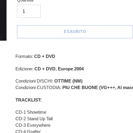
ESAURITO
Inserimento
del
Formato:
CD + DVD
prodotto
nel
Edizione:
CD + DVD, Europe 2004
carrello
Condizioni DISCHI:
OTTIME (NM)
Condizioni CUSTODIA:
PIU CHE BUONE (VG+++, Al massim
TRACKLIST:
CD-1 Showtime
CD-2 Stand Up Tall
CD-3 Everywhere
CD-4 Graftin'