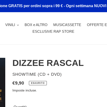
ione GRATIS per ordini sopra i 99 € - Ogni settimana NUOVI
VINILI
BOX e ALTRO
MUSICASSETTE
OFFERTE E
ESCLUSIVE RAP STORE
DIZZEE RASCAL
VENDITORE
SHOWTIME (CD + DVD)
Prezzo
€9,90
ESAURITO
di
Imposte incluse.
listino
Quantità