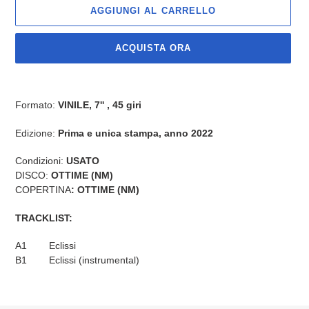
AGGIUNGI AL CARRELLO
ACQUISTA ORA
Inserimento
del
Formato:
VINILE, 7'' , 45 giri
prodotto
nel
Edizione:
Prima e unica stampa, anno 2022
carrello
Condizioni:
USATO
DISCO:
OTTIME (NM)
COPERTINA
: OTTIME (NM)
TRACKLIST:
A1 Eclissi
B1 Eclissi (instrumental)