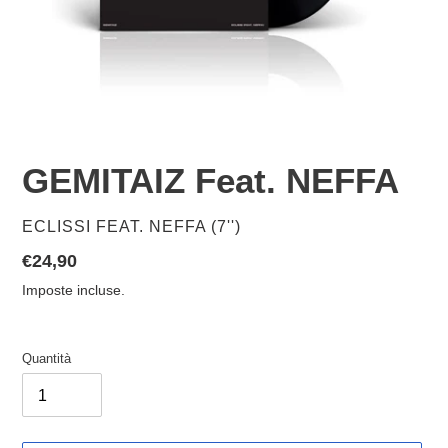
GEMITAIZ Feat. NEFFA
VENDITORE
ECLISSI FEAT. NEFFA (7'')
Prezzo
€24,90
di
Imposte incluse.
listino
Quantità