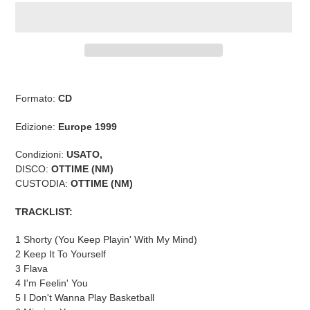
Inserimento
del
Formato:
CD
prodotto
nel
Edizione:
Europe 1999
carrello
Condizioni:
USATO,
DISCO:
OTTIME (NM)
CUSTODIA:
OTTIME (NM)
TRACKLIST:
1 Shorty (You Keep Playin' With My Mind)
2 Keep It To Yourself
3 Flava
4 I'm Feelin' You
5 I Don't Wanna Play Basketball