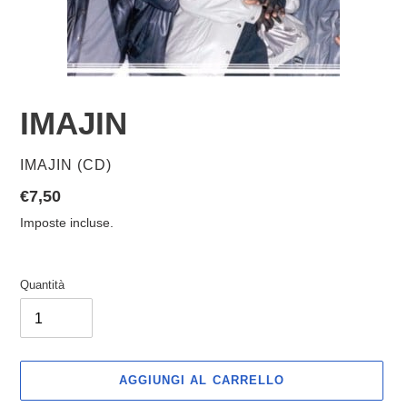
IMAJIN
VENDITORE
IMAJIN (CD)
Prezzo
€7,50
di
Imposte incluse.
listino
Quantità
AGGIUNGI AL CARRELLO