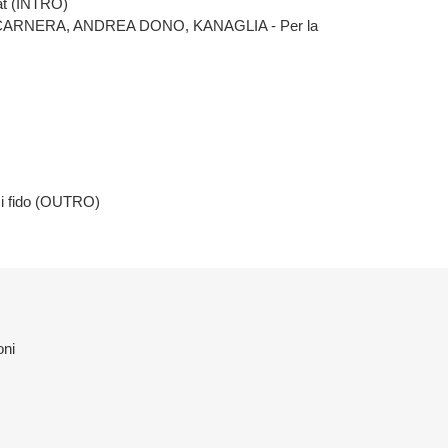
t (INTRO)
ARNERA, ANDREA DONO, KANAGLIA - Per la
w
 fido (OUTRO)
oni