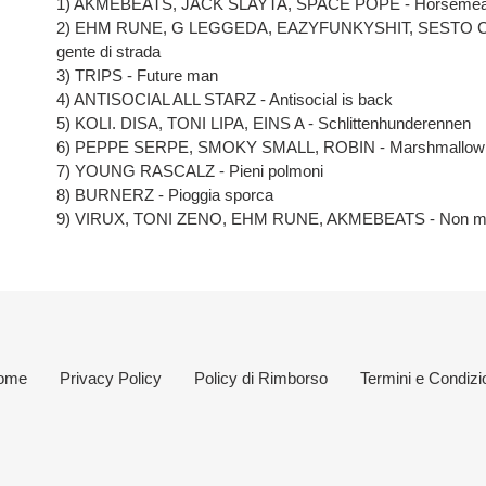
1) AKMEBEATS, JACK SLAYTA, SPACE POPE - Horsemea
2) EHM RUNE, G LEGGEDA, EAZYFUNKYSHIT, SESTO C
gente di strada
3) TRIPS - Future man
4) ANTISOCIAL ALL STARZ - Antisocial is back
5) KOLI. DISA, TONI LIPA, EINS A - Schlittenhunderennen
6) PEPPE SERPE, SMOKY SMALL, ROBIN - Marshmallo
7) YOUNG RASCALZ - Pieni polmoni
8) BURNERZ - Pioggia sporca
9) VIRUX, TONI ZENO, EHM RUNE, AKMEBEATS - Non mi
ome
Privacy Policy
Policy di Rimborso
Termini e Condizi