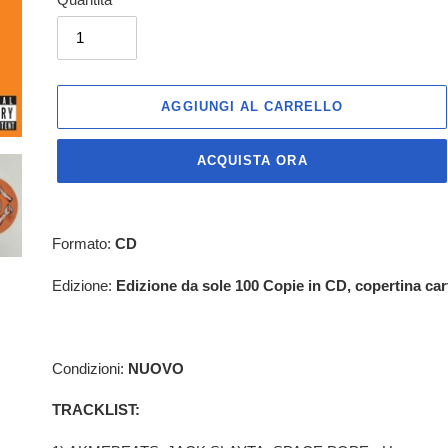
AGGIUNGI AL CARRELLO
ACQUISTA ORA
Inserimento
del
Formato:
CD
prodotto
nel
Edizione:
Edizione da sole 100 Copie in CD, copertina car
carrello
Condizioni:
NUOVO
TRACKLIST: