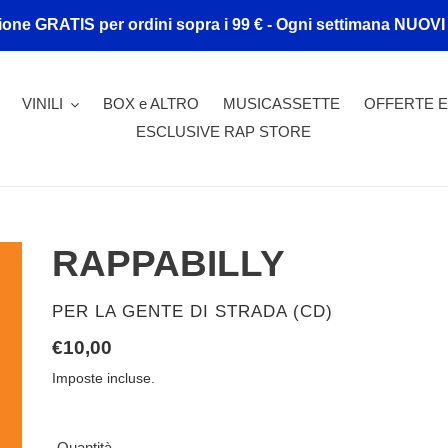
ione GRATIS per ordini sopra i 99 € - Ogni settimana NUOVI
VINILI
BOX e ALTRO
MUSICASSETTE
OFFERTE E
ESCLUSIVE RAP STORE
RAPPABILLY
VENDITORE
PER LA GENTE DI STRADA (CD)
Prezzo
€10,00
di
Imposte incluse.
listino
Quantità